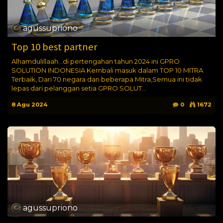
agussupriono
Top 10 best partner
Alhamdulillaah...di pertengahan tahun 2024 ini GPRO
SOLUTION INDONESIA Kembali masuk dalam TOP 10 MITRA
Terbaik, Dari 70 negara dan beberapa Mitra,Semua ini tidak
lepas dari pelanggan setia GPRO SOLUT...
8 Agu 2024
0
1672
agussupriono