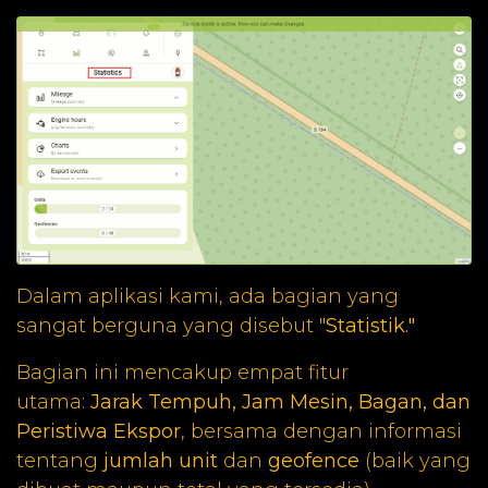
Dalam aplikasi kami, ada bagian yang
sangat berguna yang disebut "
Statistik."
Bagian ini mencakup empat fitur
utama:
Jarak Tempuh, Jam Mesin, Bagan, dan
Peristiwa Ekspor
, bersama dengan informasi
tentang
jumlah unit
dan
geofence
(baik yang