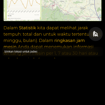
Dalam
Statistik
kita dapat melihat jarak
🙋
tempuh: total dan untuk waktu tertentu (hari,
minggu, bulan). Dalam
ringkasan jam
mesin
Anda dapat menemukan informasi
Izinkan lokasi untuk jadwal sholat
tentang jam mesin per 1, 7 atau 30 hari atau
seluruh periode (semua).
Grafik
Di bagian Bagan
, Anda dapat membuat
grafik untuk parameter yang dipilih yang
dikirim oleh perangkat Anda. Ini membantu
Anda melihat informasi umum tentang
status parameter ini. Parameter yang paling