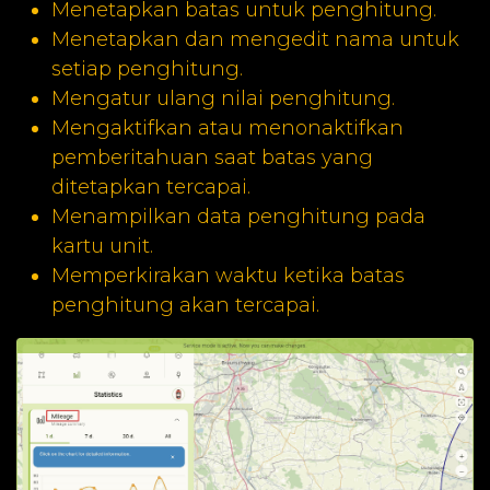
Menetapkan batas untuk penghitung.
Menetapkan dan mengedit nama untuk
setiap penghitung.
Mengatur ulang nilai penghitung.
Mengaktifkan atau menonaktifkan
pemberitahuan saat batas yang
ditetapkan tercapai.
Menampilkan data penghitung pada
kartu unit.
Memperkirakan waktu ketika batas
penghitung akan tercapai.